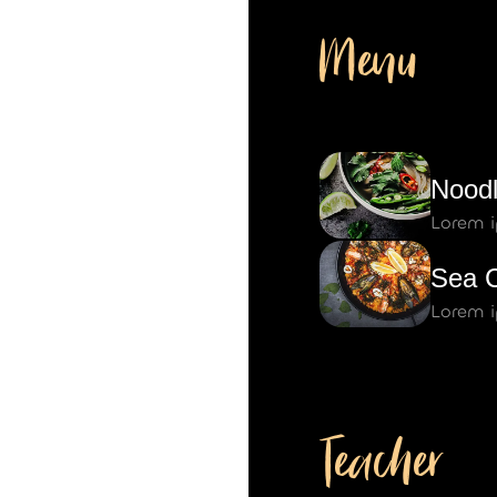
Menu
Nood
Lorem i
Sea C
Lorem i
Teacher