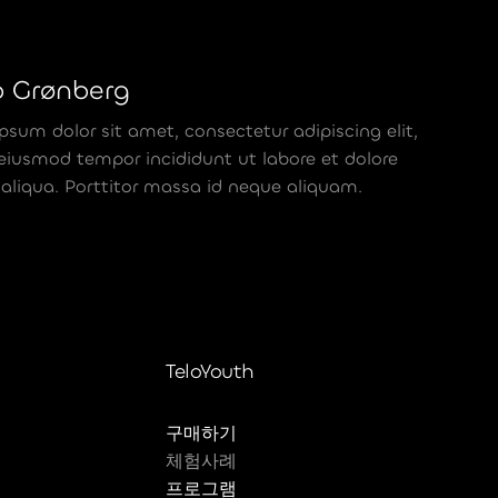
b Grønberg
psum dolor sit amet, consectetur adipiscing elit,
eiusmod tempor incididunt ut labore et dolore
liqua. Porttitor massa id neque aliquam.
TeloYouth
구매하기
체험사례
프로그램