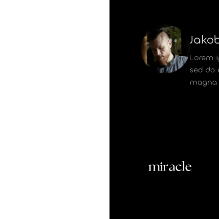
Jako
Lorem i
sed do 
magna a